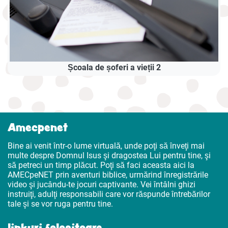
Școala de șoferi a vieții 2
Amecpenet
Bine ai venit într-o lume virtuală, unde poţi să înveţi mai
multe despre Domnul Isus şi dragostea Lui pentru tine, şi
să petreci un timp plăcut. Poţi să faci aceasta aici la
AMECpeNET prin aventuri biblice, urmărind înregistrările
video şi jucându-te jocuri captivante. Vei întâlni ghizi
instruiţi, adulţi responsabili care vor răspunde întrebărilor
tale şi se vor ruga pentru tine.
linkuri folositoare