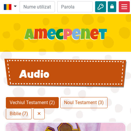
Acasă
Biblie
Video
Audio
Audio
Natură
Aventuri
Activităţi
Vechiul Testament (2)
Noul Testament (3)
Biblie (7)
✕