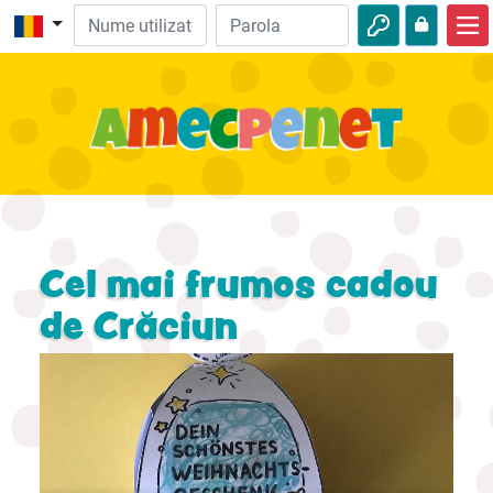
Acasă
Biblie
Video
Audio
Natură
Cel mai frumos cadou
Aventuri
de Crăciun
Activităţi