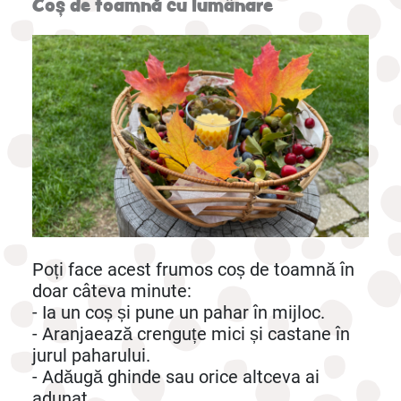
Coș de toamnă cu lumânare
Poți face acest frumos coș de toamnă în
doar câteva minute:
- Ia un coș și pune un pahar în mijloc.
- Aranjaează crenguțe mici și castane în
jurul paharului.
- Adăugă ghinde sau orice altceva ai
adunat.