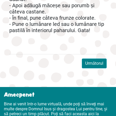
- Apoi adăugă măceșe sau porumb și
câteva castane.
- În final, pune câteva frunze colorate.
- Pune o lumânare led sau o lumânare tip
pastilă în interiorul paharului. Gata!
Următorul
Amecpenet
Bine ai venit într-o lume virtuală, unde poţi să înveţi mai
multe despre Domnul Isus şi dragostea Lui pentru tine, şi
să petreci un timp plăcut. Poţi să faci aceasta aici la