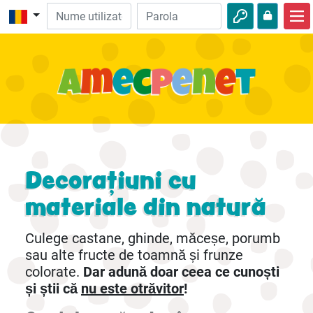
Acasă
Biblie
Video
Audio
Natură
Decorațiuni cu
Aventuri
materiale din natură
Activităţi
Culege castane, ghinde, măceșe, porumb
sau alte fructe de toamnă și frunze
colorate.
Dar adună doar ceea ce cunoști
și știi că
nu este otrăvitor
!