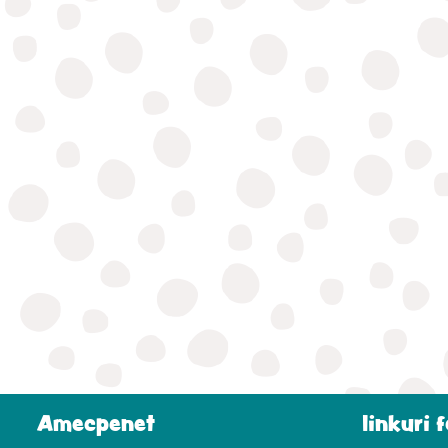
Amecpenet
linkuri 