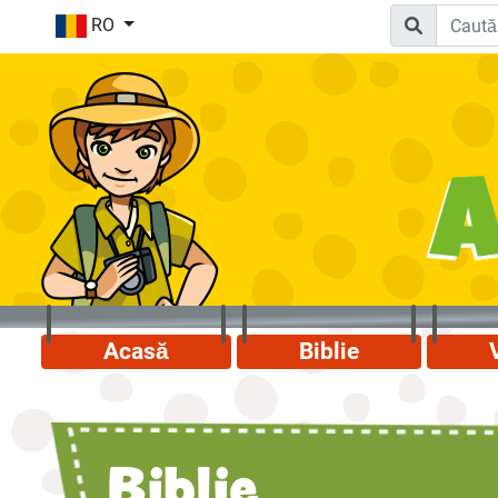
RO
Acasă
Biblie
Biblie