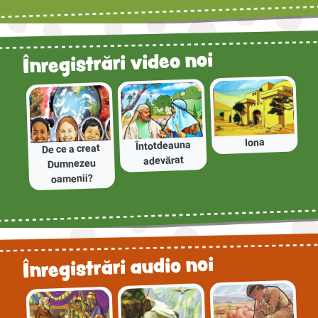
Înregistrări video noi
Iona
Întotdeauna
De ce a creat
adevărat
Dumnezeu
oamenii?
Înregistrări audio noi