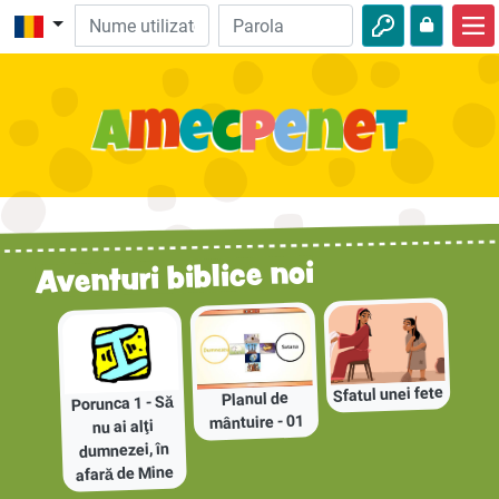
Acasă
Biblie
Video
Audio
Aventuri biblice noi
Natură
Aventuri
Activităţi
Sfatul unei fete
Planul de
Porunca 1 - Să
mântuire - 01
nu ai alţi
dumnezei, în
afară de Mine