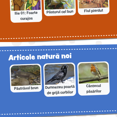
Fiul pierdut
Păstorul cel bun
Ilie 01: Foarte
curajos
Articole natură noi
Cântecul
Dumnezeu poartă
Păstrăvul brun
păsărilor
de grijă corbilor