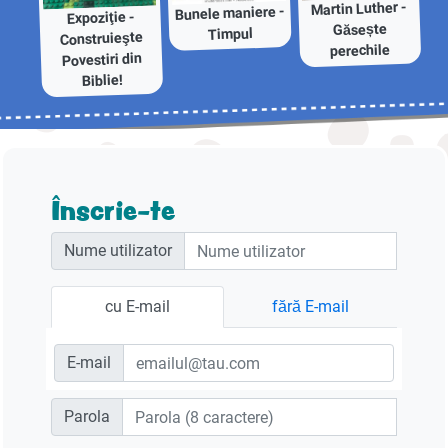
Martin Luther -
Bunele maniere -
Expoziţie -
Găsește
Timpul
Construieşte
perechile
Povestiri din
Biblie!
Înscrie-te
Nume utilizator
cu E-mail
fără E-mail
E-mail
Parola