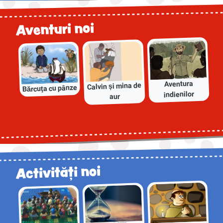
Aventuri noi
Aventura
Calvin și mina de
Bărcuţa cu pânze
indienilor
aur
Activităţi noi