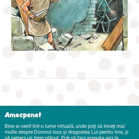
Amecpenet
Bine ai venit într-o lume virtuală, unde poţi să înveţi mai
multe despre Domnul Isus şi dragostea Lui pentru tine, şi
să petreci un timp plăcut. Poţi să faci aceasta aici la