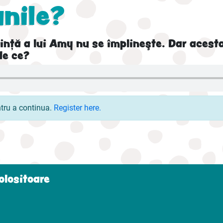
unile?
nţă a lui Amy nu se împlineşte. Dar acesta
de ce?
ntru a continua.
Register here.
folositoare