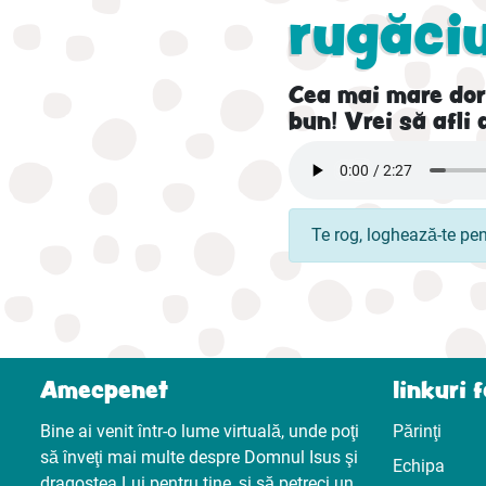
rugăci
Cea mai mare dori
bun! Vrei să afli 
Te rog, loghează-te pe
Amecpenet
linkuri 
Bine ai venit într-o lume virtuală, unde poţi
Părinţi
să înveţi mai multe despre Domnul Isus şi
Echipa
dragostea Lui pentru tine, şi să petreci un