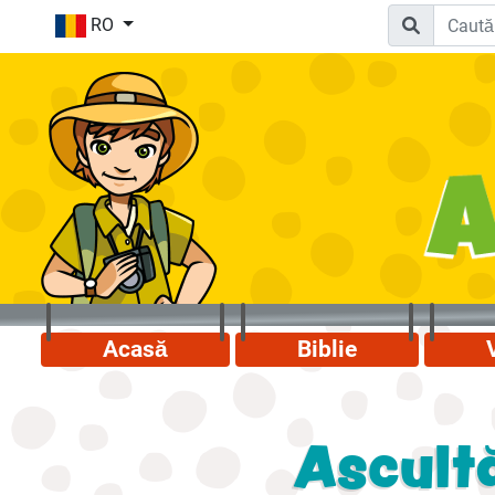
RO
Acasă
Biblie
Ascult