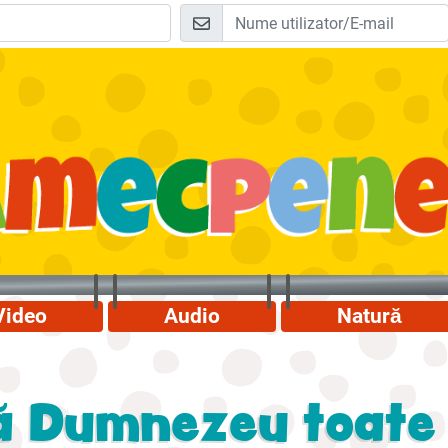
Video
Audio
Natură
ă Dumnezeu toate