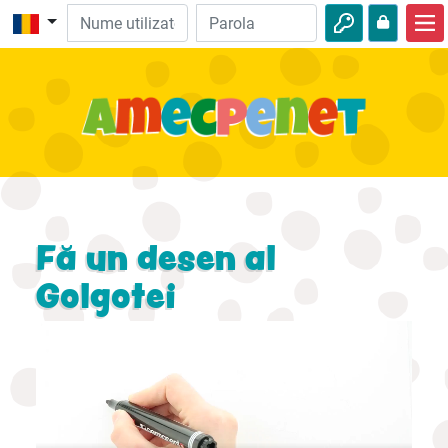
Acasă
Biblie
Video
Audio
Natură
Fă un desen al
Aventuri
Golgotei
Activităţi