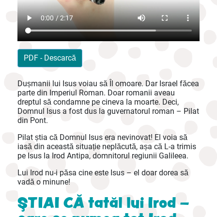
PDF - Descarcă
Dușmanii lui Isus voiau să Îl omoare. Dar Israel făcea
parte din Imperiul Roman. Doar romanii aveau
dreptul să condamne pe cineva la moarte. Deci,
Domnul Isus a fost dus la guvernatorul roman – Pilat
din Pont.
Pilat știa că Domnul Isus era nevinovat! El voia să
iasă din această situație neplăcută, așa că L-a trimis
pe Isus la Irod Antipa, domnitorul regiunii Galileea.
Lui Irod nu-i păsa cine este Isus – el doar dorea să
vadă o minune!
ŞTIAI CĂ tatăl lui Irod –