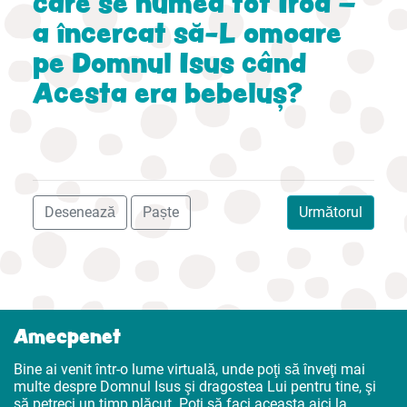
care se numea tot Irod –
a încercat să-L omoare
pe Domnul Isus când
Acesta era bebeluș?
Desenează
Paște
Următorul
Amecpenet
Bine ai venit într-o lume virtuală, unde poţi să înveţi mai
multe despre Domnul Isus şi dragostea Lui pentru tine, şi
să petreci un timp plăcut. Poţi să faci aceasta aici la