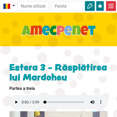
Acasă
Biblie
Video
Audio
Natură
Estera 3 - Răsplătirea
Aventuri
lui Mardoheu
Activităţi
Partea a treia