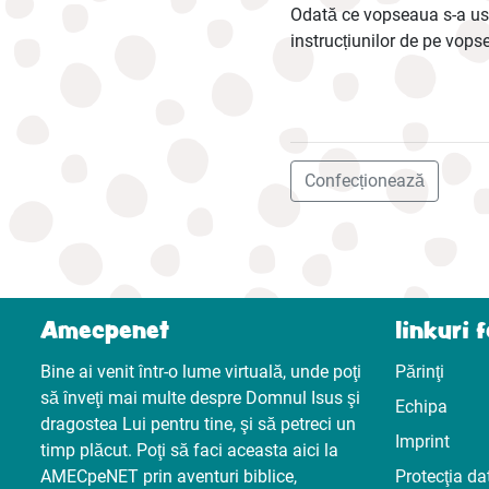
Odată ce vopseaua s-a usc
instrucțiunilor de pe vops
Confecționează
Amecpenet
linkuri 
Bine ai venit într-o lume virtuală, unde poţi
Părinţi
să înveţi mai multe despre Domnul Isus şi
Echipa
dragostea Lui pentru tine, şi să petreci un
Imprint
timp plăcut. Poţi să faci aceasta aici la
AMECpeNET prin aventuri biblice,
Protecţia da