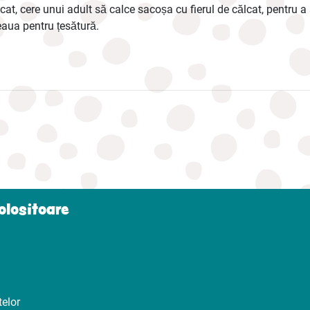
at, cere unui adult să calce sacoșa cu fierul de călcat, pentru 
eaua pentru țesătură.
folositoare
telor