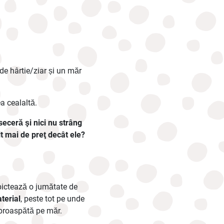
de hârtie/ziar și un măr
ea cealaltă.
 seceră şi nici nu strâng
lt mai de preţ decât ele?
 pictează o jumătate de
terial
, peste tot pe unde
 proaspătă pe măr.