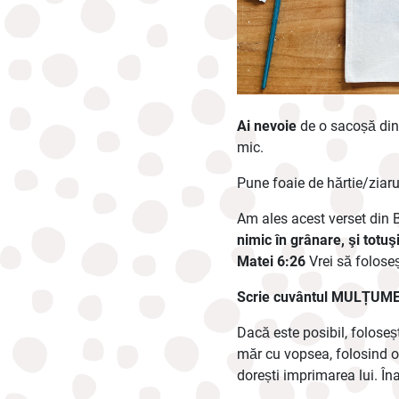
Ai nevoie
de o sacoșă din 
mic.
Pune foaie de hărtie/ziaru
Am ales acest verset din B
nimic în grânare, şi totuş
Matei 6:26
Vrei să foloseș
Scrie cuvântul MULȚUM
Dacă este posibil, foloseș
măr cu vopsea, folosind 
dorești imprimarea lui. Î