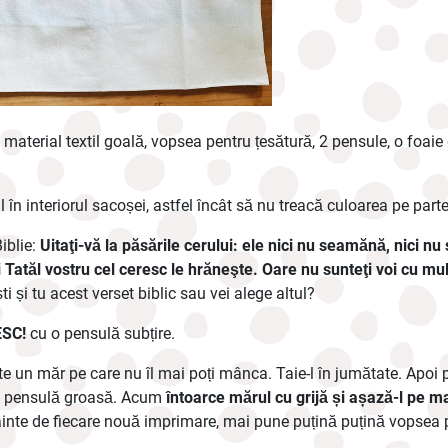
material textil goală, vopsea pentru țesătură, 2 pensule, o foaie 
l în interiorul sacoșei, astfel încât să nu treacă culoarea pe part
iblie:
Uitaţi-vă la păsările cerului: ele nici nu seamănă, nici nu
i Tatăl vostru cel ceresc le hrăneşte. Oare nu sunteţi voi cu mu
ti și tu acest verset biblic sau vei alege altul?
ESC!
cu o pensulă subțire.
te un măr pe care nu îl mai poți mânca. Taie-l în jumătate. Apoi
o pensulă groasă. Acum
întoarce mărul cu grijă și așază-l pe ma
nainte de fiecare nouă imprimare, mai pune puțină puțină vopsea