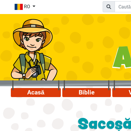
RO
Acasă
Biblie
Sacoșă