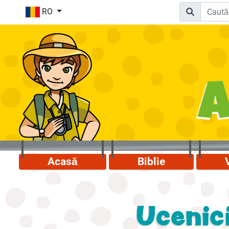
RO
Acasă
Biblie
Ucenic