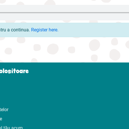
ntru a continua.
Register here.
folositoare
telor
te
ul tău acum