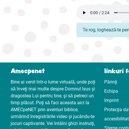
Te rog, loghează-te pe
Amecpenet
linkuri 
Bine ai venit într-o lume virtuală, unde poţi
Părinţi
să înveţi mai multe despre Domnul Isus şi
Echipa
dragostea Lui pentru tine, şi să petreci un
Imprint
timp plăcut. Poţi să faci aceasta aici la
AMECpeNET prin aventuri biblice,
Protecţia da
urmărind înregistrările video şi jucându-te
accesibilita
jocuri captivante. Vei întâlni ghizi instruiţi,
Șterge cont