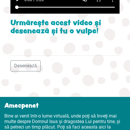
Urmăreşte acest video şi
desenează şi tu o vulpe!
Desenează
Amecpenet
Bine ai venit într-o lume virtuală, unde poţi să înveţi mai
multe despre Domnul Isus şi dragostea Lui pentru tine, şi
să petreci un timp plăcut. Poţi să faci aceasta aici la