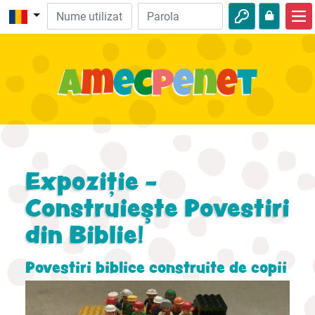
Acasă
Biblie
Video
Audio
Natură
Expoziţie -
Aventuri
Construieşte Povestiri
din Biblie!
Activităţi
Povestiri biblice construite de copii
;