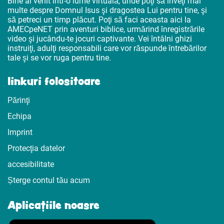
Bine ai venit într-o lume virtuală, unde poţi să înveţi mai
multe despre Domnul Isus şi dragostea Lui pentru tine, şi
să petreci un timp plăcut. Poţi să faci aceasta aici la
AMECpeNET prin aventuri biblice, urmărind înregistrările
video şi jucându-te jocuri captivante. Vei întâlni ghizi
instruiţi, adulţi responsabili care vor răspunde întrebărilor
tale şi se vor ruga pentru tine.
linkuri folositoare
Părinţi
Echipa
Imprint
Protecţia datelor
accesibilitate
Șterge contul tău acum
Aplicațiile noasre