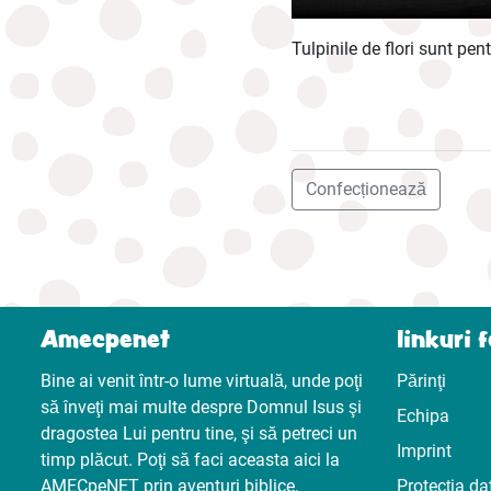
Tulpinile de flori sunt pent
Confecționează
Amecpenet
linkuri 
Bine ai venit într-o lume virtuală, unde poţi
Părinţi
să înveţi mai multe despre Domnul Isus şi
Echipa
dragostea Lui pentru tine, şi să petreci un
Imprint
timp plăcut. Poţi să faci aceasta aici la
AMECpeNET prin aventuri biblice,
Protecţia da