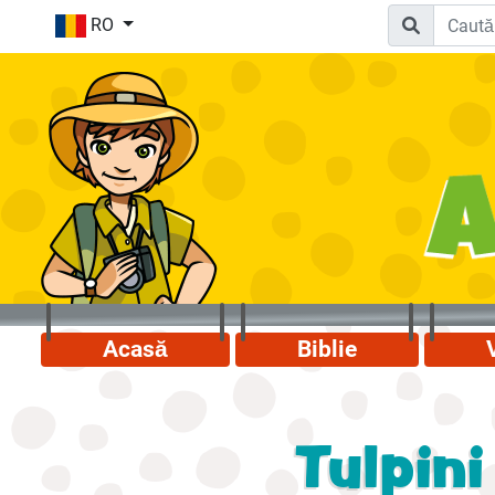
RO
Acasă
Biblie
Tulpini