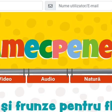
Video
Audio
Natură
 şi frunze pentru f