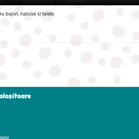
ru bujori, narcise și lalele.
folositoare
telor