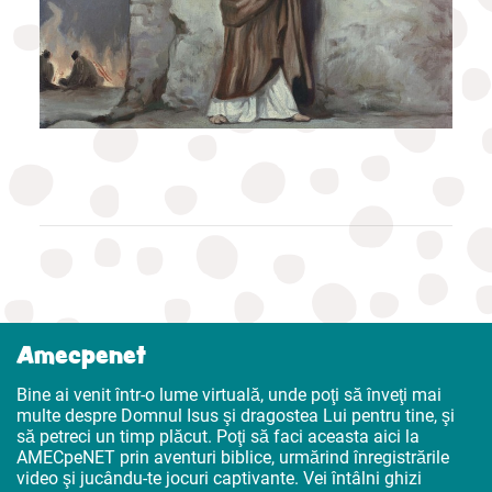
Amecpenet
Bine ai venit într-o lume virtuală, unde poţi să înveţi mai
multe despre Domnul Isus şi dragostea Lui pentru tine, şi
să petreci un timp plăcut. Poţi să faci aceasta aici la
AMECpeNET prin aventuri biblice, urmărind înregistrările
video şi jucându-te jocuri captivante. Vei întâlni ghizi