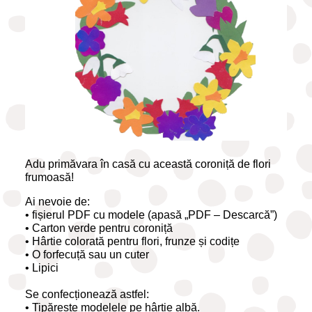
Adu primăvara în casă cu această coroniță de flori
frumoasă!
Ai nevoie de:
• fișierul PDF cu modele (apasă „PDF – Descarcă”)
• Carton verde pentru coroniță
• Hârtie colorată pentru flori, frunze și codițe
• O forfecuță sau un cuter
• Lipici
Se confecționează astfel:
• Tipărește modelele pe hârtie albă.