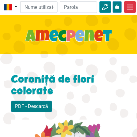
Acasă
Biblie
Video
Audio
Natură
Coroniţă de flori
Aventuri
colorate
Activităţi
PDF - Descarcă