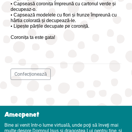
• Capseasă coronița împreună cu cartonul verde și
decupeaz-o.
• Capsează modelele cu flori și frunze împreună cu
hârtia colorată și decupează-le.
• Lipește părțile decupate pe coroniță.
Coronița ta este gata!
Confecționează
Amecpenet
Bine ai venit într-o lume virtuală, unde poţi să înveţi mai
multe despre Domnul Isus şi dragostea Lui pentru tine, şi