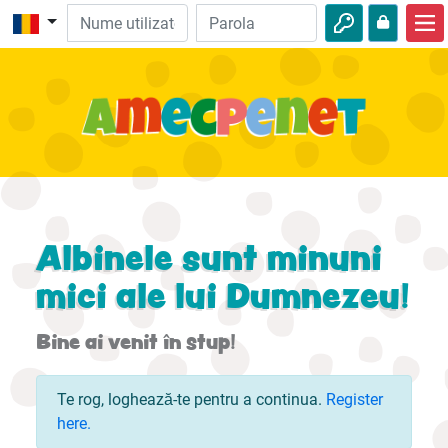
Acasă
Biblie
Video
Audio
Natură
Albinele sunt minuni
Aventuri
mici ale lui Dumnezeu!
Activităţi
Bine ai venit în stup!
Te rog, loghează-te pentru a continua.
Register
here.