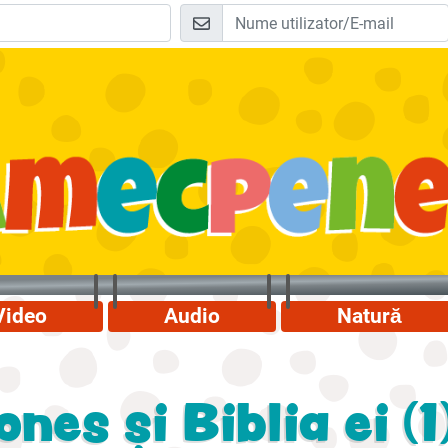
Video
Audio
Natură
nes și Biblia ei (1