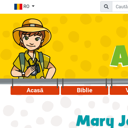
RO
Acasă
Biblie
Mary Jo