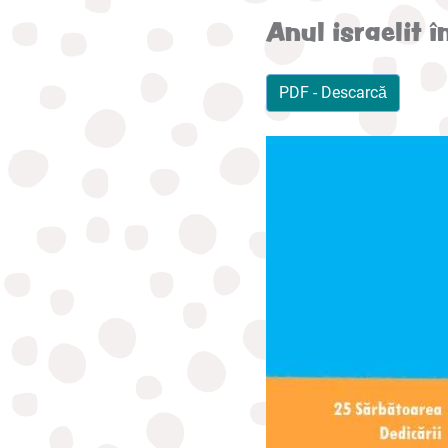
Anul israelit î
PDF - Descarcă