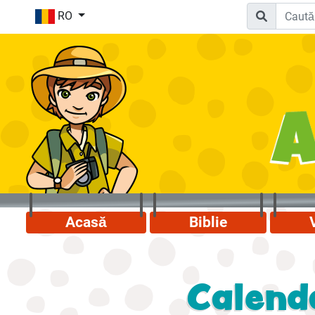
RO
Acasă
Biblie
Calend