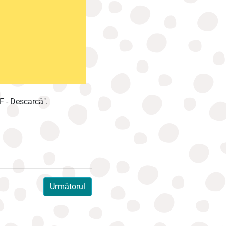
DF - Descarcă".
Următorul