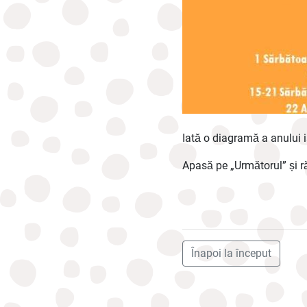
Iată o diagramă a anului i
Apasă pe „Următorul” și r
Înapoi la început