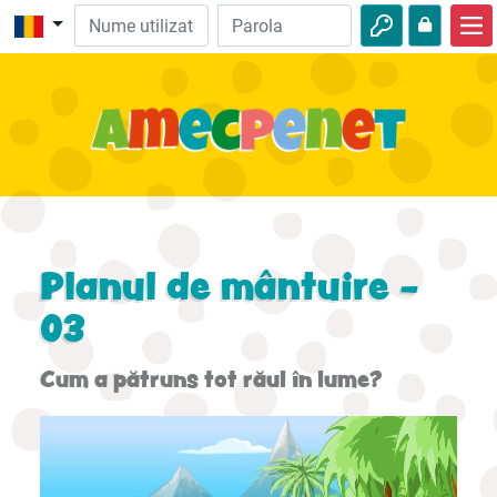
Acasă
Biblie
Video
Audio
Natură
Planul de mântuire -
Aventuri
03
Activităţi
Cum a pătruns tot răul în lume?