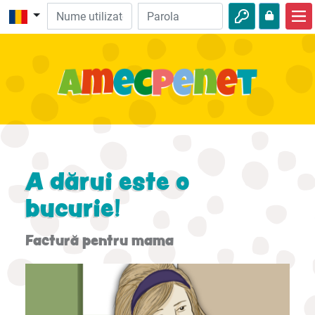
Acasă
Biblie
Video
Audio
Natură
A dărui este o
Aventuri
bucurie!
Activităţi
Factură pentru mama