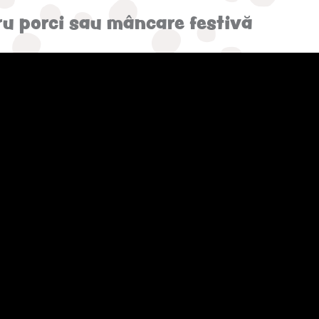
u porci sau mâncare festivă