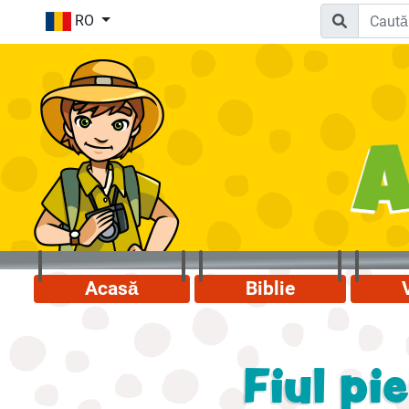
RO
Acasă
Biblie
Fiul pi