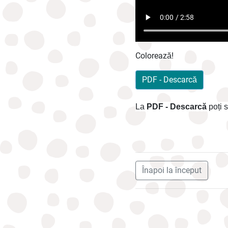
Colorează!
PDF - Descarcă
La
PDF - Descarcă
poți 
Înapoi la început