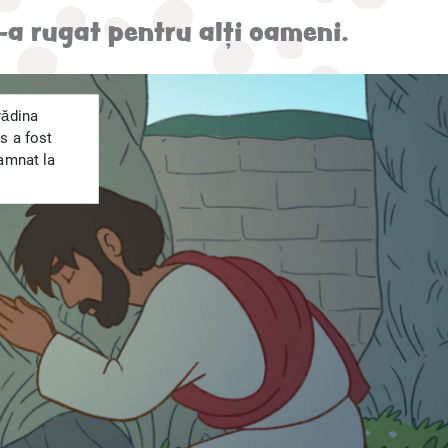
a rugat pentru alți oameni.
rădina
s a fost
damnat la