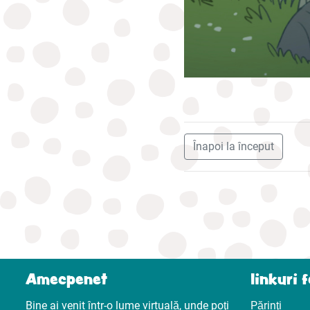
Înapoi la început
Amecpenet
linkuri 
Bine ai venit într-o lume virtuală, unde poţi
Părinţi