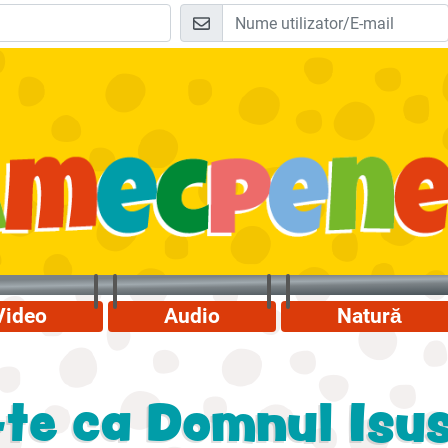
Video
Audio
Natură
te ca Domnul Isus