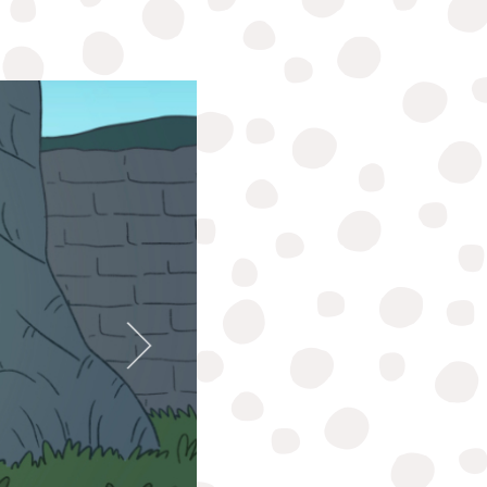
Domnul Isus a fost condus afară
din oraș, pe drumul care duce la
Muntele Golgota, unde a fost țintui
pe o cruce. La dreapta și la stânga
Lui erau crucificați doi criminali.