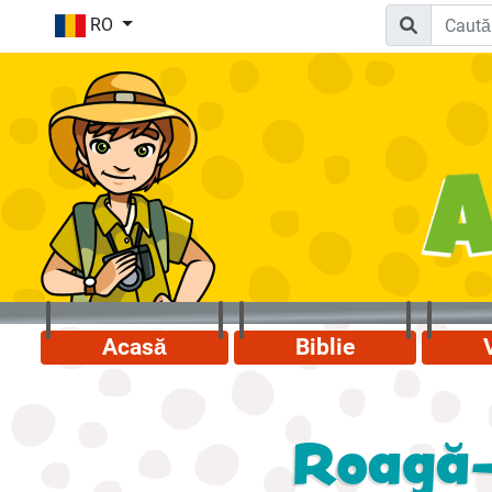
RO
Acasă
Biblie
Roagă-