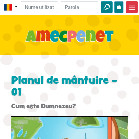
Acasă
Biblie
Video
Audio
Natură
Planul de mântuire -
Aventuri
01
Activităţi
Cum este Dumnezeu?