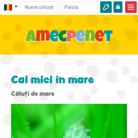
Acasă
Biblie
Video
Audio
Natură
Cai mici în mare
Aventuri
Căluţi de mare
Activităţi