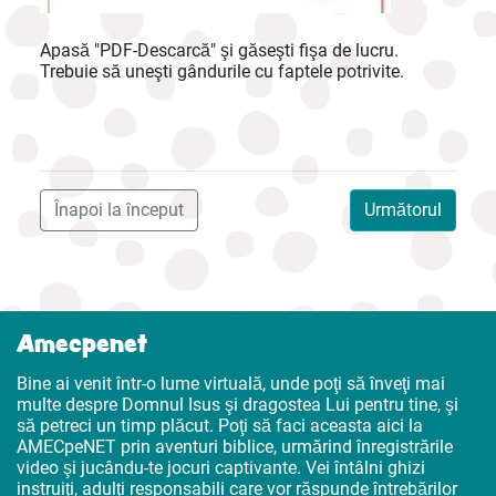
Apasă "PDF-Descarcă" şi găseşti fişa de lucru.
Trebuie să uneşti gândurile cu faptele potrivite.
Înapoi la început
Următorul
Amecpenet
Bine ai venit într-o lume virtuală, unde poţi să înveţi mai
multe despre Domnul Isus şi dragostea Lui pentru tine, şi
să petreci un timp plăcut. Poţi să faci aceasta aici la
AMECpeNET prin aventuri biblice, urmărind înregistrările
video şi jucându-te jocuri captivante. Vei întâlni ghizi
instruiţi, adulţi responsabili care vor răspunde întrebărilor