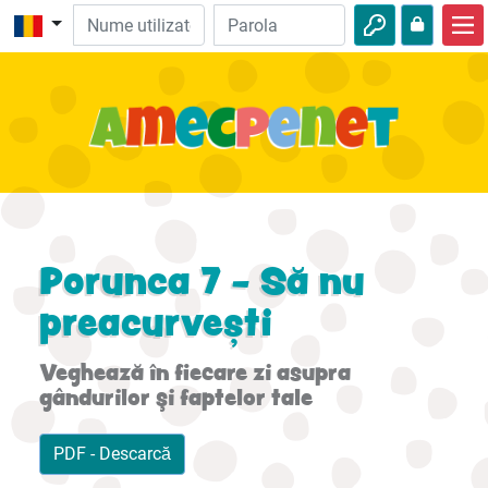
Acasă
Biblie
Video
Audio
Natură
Porunca 7 - Să nu
Aventuri
preacurvești
Activităţi
Veghează în fiecare zi asupra
gândurilor şi faptelor tale
PDF - Descarcă