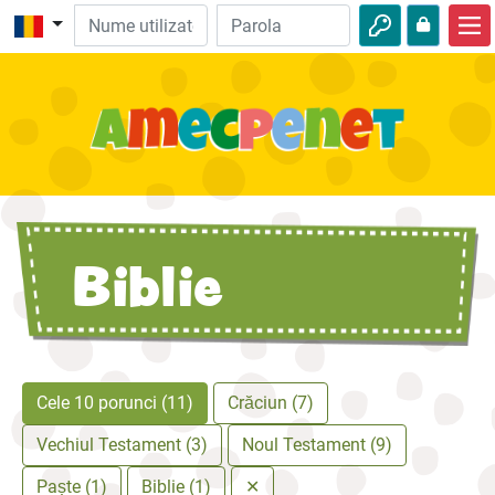
Acasă
Biblie
Video
Audio
Biblie
Natură
Aventuri
Activităţi
Cele 10 porunci (11)
Crăciun (7)
Vechiul Testament (3)
Noul Testament (9)
Paște (1)
Biblie (1)
✕