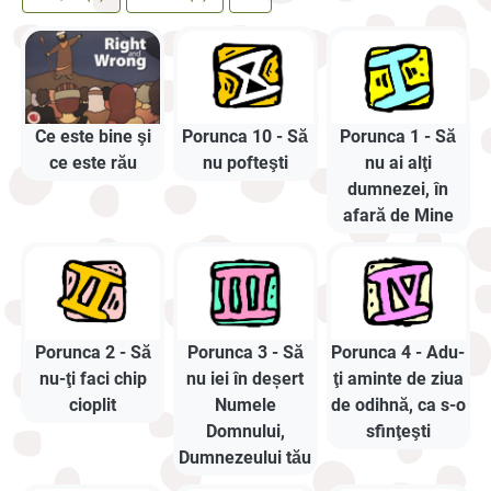
Ce este bine şi
Porunca 10 - Să
Porunca 1 - Să
ce este rău
nu pofteşti
nu ai alţi
dumnezei, în
afară de Mine
Porunca 2 - Să
Porunca 3 - Să
Porunca 4 - Adu-
nu-ţi faci chip
nu iei în deșert
ţi aminte de ziua
cioplit
Numele
de odihnă, ca s-o
Domnului,
sfinţeşti
Dumnezeului tău