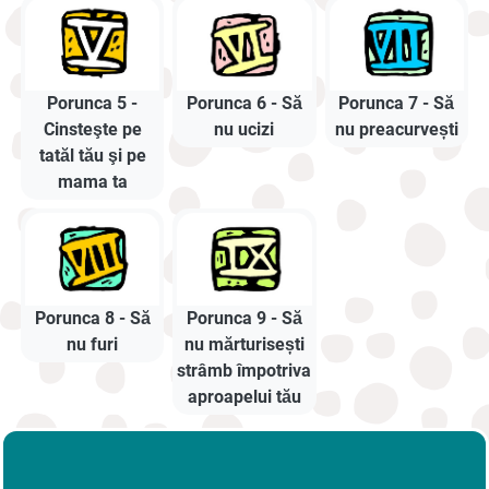
Porunca 5 -
Porunca 6 - Să
Porunca 7 - Să
Cinsteşte pe
nu ucizi
nu preacurvești
tatăl tău şi pe
mama ta
Porunca 8 - Să
Porunca 9 - Să
nu furi
nu mărturisești
strâmb împotriva
aproapelui tău