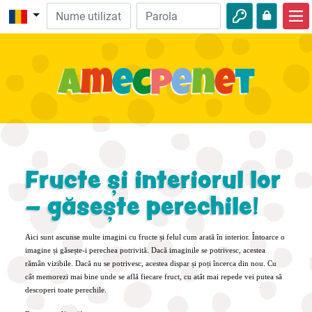
Acasă
Biblie
Video
Audio
Natură
Fructe și interiorul lor
Aventuri
– găsește perechile!
Activităţi
Aici sunt ascunse multe imagini cu fructe și felul cum arată în interior. Întoarce o
imagine și găsește-i perechea potrivită. Dacă imaginile se potrivesc, acestea
rămân vizibile. Dacă nu se potrivesc, acestea dispar și poți încerca din nou. Cu
cât memorezi mai bine unde se află fiecare fruct, cu atât mai repede vei putea să
descoperi toate perechile.