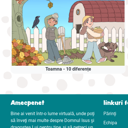
Toamna - 10 diferențe
Amecpenet
linkuri 
Bine ai venit într-o lume virtuală, unde poţi
Părinţi
să înveţi mai multe despre Domnul Isus şi
Echipa
dragostea Lui pentru tine, şi să petreci un