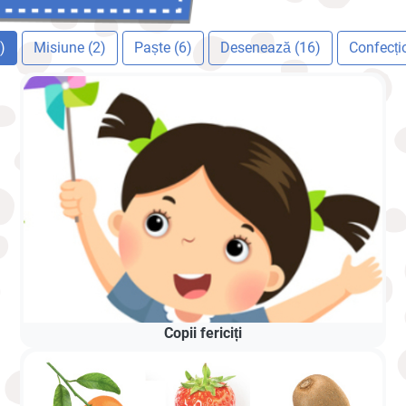
)
Misiune (2)
Paște (6)
Desenează (16)
Confecți
Copii fericiți