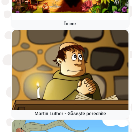
În cer
Martin Luther - Găsește perechile