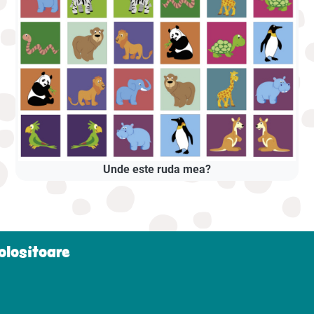
Unde este ruda mea?
folositoare