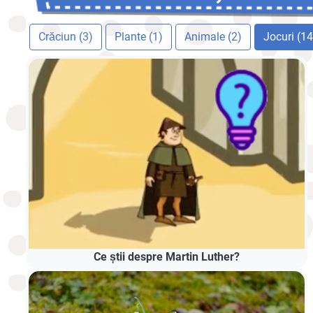
Crăciun (3)
Plante (1)
Animale (2)
Jocuri (14
Ce știi despre Martin Luther?