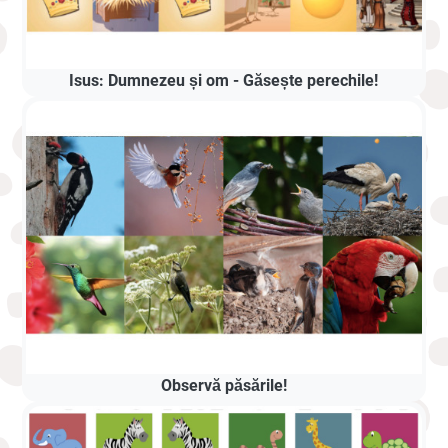
Isus: Dumnezeu și om - Găsește perechile!
Observă păsările!